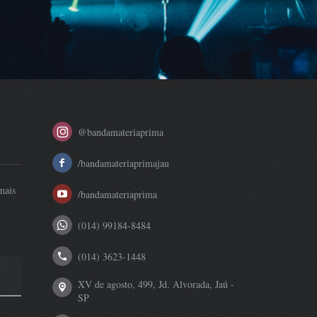
@bandamateriaprima
/bandamateriaprimajau
mais
/bandamateriaprima
(014) 99184-8484
(014) 3623-1448
XV de agosto, 499, Jd. Alvorada, Jaú -
SP